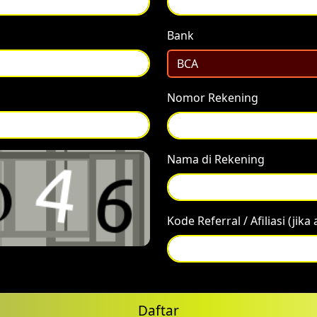
Bank
Nomor Rekening
Nama di Rekening
Kode Referral / Afiliasi (jika
Daftar