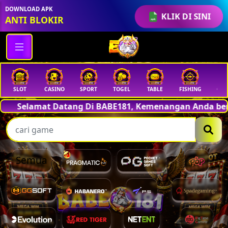
DOWNLOAD APK
KLIK DI SINI
ANTI BLOKIR
SLOT
CASINO
SPORT
TOGEL
TABLE
FISHING
COC
amat Datang Di BABE181, Kemenangan Anda berapapun k
Semua