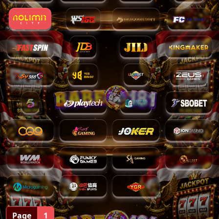
Page
1