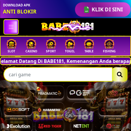
DOWNLOAD APK
KLIK DI SINI
ANTI BLOKIR
SLOT
CASINO
SPORT
TOGEL
TABLE
FISHING
COC
 Di BABE181, Kemenangan Anda berapapun kami bayar! 
Semua