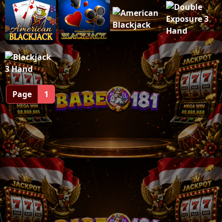
Page
1