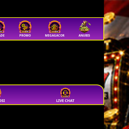
ADE
PROMO
MEGAGACOR
ANUBIS
SI
LIVE CHAT