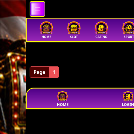
HOME
SLOT
CASINO
SPORT
Page
1
HOME
LOGI