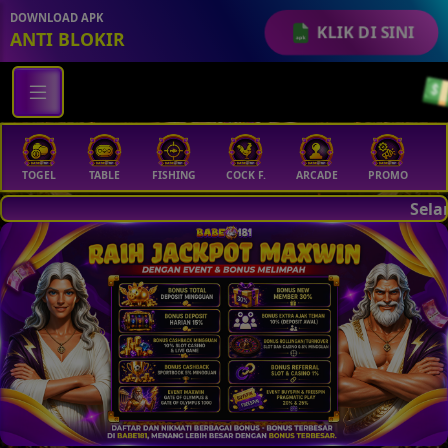
💵
DOWNLOAD APK
KLIK DI SINI
ANTI BLOKIR
TABLE
FISHING
COCK F.
ARCADE
PROMO
MEGAGACOR
Selamat Datang Di BA