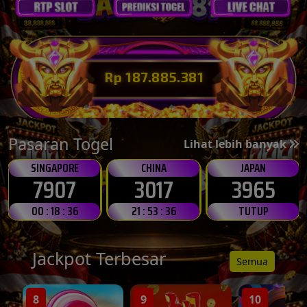
Rp 187.895.607
Pasaran Togel
Lihat lebih banyak
SINGAPORE
CHINA
JAPAN
7907
3017
3965
00 : 18 : 33
21 : 53 : 33
TUTUP
Jackpot Terbesar
Semua
8
9
10